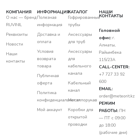
КОМПАНИЯ
ИНФОРМАЦИЯ
КАТАЛОГ
НАШИ
КОНТАКТЫ
О нас — бренд
Полезная
Гофрированные
RUVINIL
информация
трубы
Головной
Реквизиты
Доставка и
Аксессуары
офис:
г.
оплата
для труб
Новости
Алматы,
Условия
Аксессуары
Райымбека
Наши
возврата
для
115/23A
контакты
товара
кабельного
CALL-CENTER:
канала
+7 727 33 92
Публичная
600
оферта
Кабельный
EMAIL:
канал
Политика
order@meteorit.kz
конфиденциальности
Металлорукав
РЕЖИМ
Мой аккаунт
Коробки для
РАБОТЫ:
ПН
открытой
— ПТ с 09:00
проводки
до 18:00
(рабочие дни)