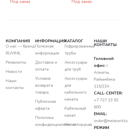
Под заказ
Под заказ
32мм
КОМПАНИЯ
ИНФОРМАЦИЯ
КАТАЛОГ
НАШИ
КОНТАКТЫ
О нас — бренд
Полезная
Гофрированные
RUVINIL
информация
трубы
Головной
Реквизиты
Доставка и
Аксессуары
офис:
г.
оплата
для труб
Новости
Алматы,
Условия
Аксессуары
Райымбека
Наши
возврата
для
115/23A
контакты
товара
кабельного
CALL-CENTER:
канала
+7 727 33 92
Публичная
600
оферта
Кабельный
EMAIL:
канал
Политика
order@meteorit.kz
конфиденциальности
Металлорукав
РЕЖИМ