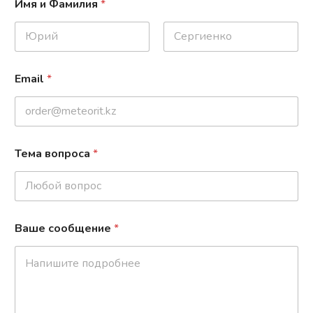
Имя и Фамилия
*
Имя
Фамилия
Email
*
E
Тема вопроса
*
m
a
i
l
*
В
Ваше сообщение
*
а
ш
е