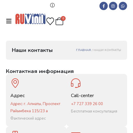
0
Н
а
ш
и
к
о
н
т
а
к
т
ы
ГЛАВНАЯ
/ НАШИ КОНТАКТЫ
Контактная информация
Адрес
Call-center
Адрес: г. Алматы, Проспект
+7 727 339 26 00
Райымбека 115/23 а
Бесплатная консультация
Фактический адрес