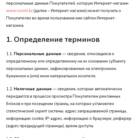
персональные данные Покупател
ей, которую Интернет-магазин
ww
w.ruvinil.kz
(далее – Интернет-магазин) может получить о
Покупателях во время пользования ими сайтом Интернет-
магазина.
1. Определение терминов
1.1.
Персональные данные
— сведения,
относящиеся к
определенному или опре
деляемому на их основании субъекту
персональных данных, зафиксированные на электронном,
бумажном и (или) ином материальном носителе.
1.2.
Неличные данные
— сведения, которые автоматически
передаются в процессе просмотра Покупателем рекламных
блоков и при посещении страниц, на которых установлен
статистический скрипт с
истемы: адрес запрашиваемой страницы,
информацию cookie, IP-адрес, информацию о браузере, реферер
(адрес пред
ыдущей страницы), время доступа.