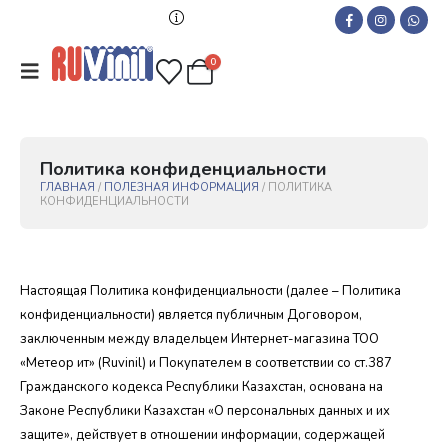
0
П
о
л
и
т
и
к
а
к
о
н
ф
и
д
е
н
ц
и
а
л
ь
н
о
с
т
и
ГЛАВНАЯ
/
ПОЛЕЗНАЯ ИНФОРМАЦИЯ
/ ПОЛИТИКА
КОНФИДЕНЦИАЛЬНОСТИ
Настоящая Политика конфиденциальности (далее – Политика
конфиденциальности) является публичным Договором,
заключенным между владельцем Интернет-магазина ТОО
«Метеор ит» (Ruvinil
) и Покупателем в соответствии со ст.387
Гражданского кодекса Республики Казахстан, основана на
Законе Республики Казахстан «О персональных данных и их
защите», действует в отношении информации, содержащей