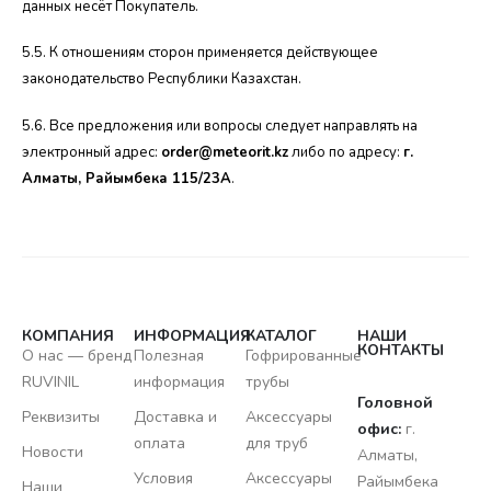
данных несёт Покупатель.
5.5. К отношениям сторон применяется действующее
законодательство Республики Казахстан.
5.6. Все предложения или вопросы следует направлять на
электронный адрес:
order@meteorit.kz
либо по адресу:
г.
Алматы, Райымбека 115/23A
.
КОМПАНИЯ
ИНФОРМАЦИЯ
КАТАЛОГ
НАШИ
КОНТАКТЫ
О нас — бренд
Полезная
Гофрированные
RUVINIL
информация
трубы
Головной
Реквизиты
Доставка и
Аксессуары
офис:
г.
оплата
для труб
Новости
Алматы,
Условия
Аксессуары
Райымбека
Наши