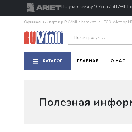
Получите скидку 10% на ИБП ARIET п
Официальный партнер RUVINIL в Казахстане - ТОО «Метеор И
ГЛАВНАЯ
О НАС
КАТАЛОГ
П
о
л
е
з
н
а
я
и
н
ф
о
р