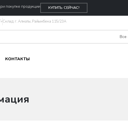
ри покупке продукции
КУПИТЬ СЕЙЧАС!
Т»
Склад: г. Алматы, Райымбека 115/23A
Все
КОНТАКТЫ
м
а
ц
и
я