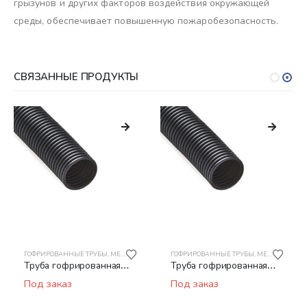
грызунов и других факторов воздействия окружающей
среды, обеспечивает повышенную пожаробезопасность.
СВЯЗАННЫЕ ПРОДУКТЫ
ГОФРИРОВАННЫЕ ТРУБЫ
,
МЕТАЛЛОРУКАВ
,
МЕТАЛЛОРУКАВ
,
ТРУБЫ ГОФРИРОВАННЫЕ ИЗ ПНД ЭЛЕКТР
ГОФРИРОВАННЫЕ ТРУБЫ
,
МЕТАЛЛОРУКАВ
Труба гофрированная
Труба гофрированная
ПНД РУВИНИЛ 24001
ПНД РУВИНИЛ 25001
Под заказ
Под заказ
40мм безгалогенная
50мм безгалогенная