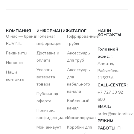
КОМПАНИЯ
ИНФОРМАЦИЯ
КАТАЛОГ
НАШИ
КОНТАКТЫ
О нас — бренд
Полезная
Гофрированные
RUVINIL
информация
трубы
Головной
Реквизиты
Доставка и
Аксессуары
офис:
г.
оплата
для труб
Новости
Алматы,
Условия
Аксессуары
Райымбека
Наши
возврата
для
115/23A
контакты
товара
кабельного
CALL-CENTER:
канала
+7 727 33 92
Публичная
600
оферта
Кабельный
EMAIL:
канал
Политика
order@meteorit.kz
конфиденциальности
Металлорукав
РЕЖИМ
Мой аккаунт
Коробки для
РАБОТЫ:
ПН