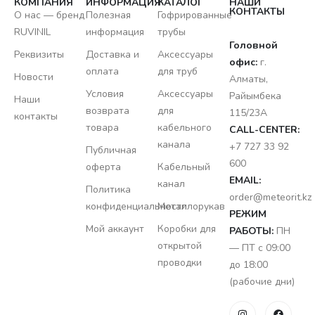
КОМПАНИЯ
ИНФОРМАЦИЯ
КАТАЛОГ
НАШИ
КОНТАКТЫ
О нас — бренд
Полезная
Гофрированные
RUVINIL
информация
трубы
Головной
Реквизиты
Доставка и
Аксессуары
офис:
г.
оплата
для труб
Новости
Алматы,
Условия
Аксессуары
Райымбека
Наши
возврата
для
115/23A
контакты
товара
кабельного
CALL-CENTER:
канала
+7 727 33 92
Публичная
600
оферта
Кабельный
EMAIL:
канал
Политика
order@meteorit.kz
конфиденциальности
Металлорукав
РЕЖИМ
Мой аккаунт
Коробки для
РАБОТЫ:
ПН
открытой
— ПТ с 09:00
проводки
до 18:00
(рабочие дни)