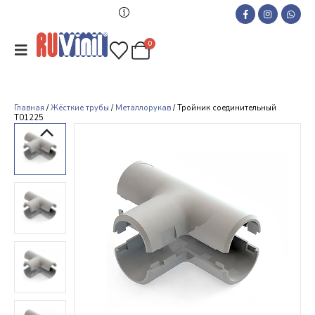
0
Главная
/
Жёсткие трубы
/
Металлорукав
/ Тройник соединительный
Т01225