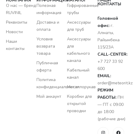
КОМПАНИЯ
ИНФОРМАЦИЯ
КАТАЛОГ
НАШИ
КОНТАКТЫ
О нас — бренд
Полезная
Гофрированные
RUVINIL
информация
трубы
Головной
Реквизиты
Доставка и
Аксессуары
офис:
г.
оплата
для труб
Новости
Алматы,
Условия
Аксессуары
Райымбека
Наши
возврата
для
115/23A
контакты
товара
кабельного
CALL-CENTER:
канала
+7 727 33 92
Публичная
600
оферта
Кабельный
EMAIL:
канал
Политика
order@meteorit.kz
конфиденциальности
Металлорукав
РЕЖИМ
Мой аккаунт
Коробки для
РАБОТЫ:
ПН
открытой
— ПТ с 09:00
проводки
до 18:00
(рабочие дни)