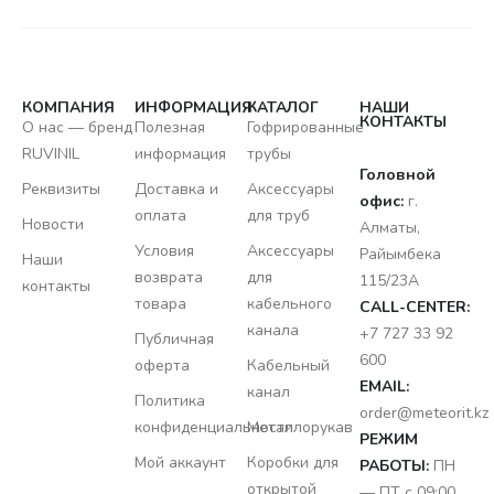
КОМПАНИЯ
ИНФОРМАЦИЯ
КАТАЛОГ
НАШИ
КОНТАКТЫ
О нас — бренд
Полезная
Гофрированные
RUVINIL
информация
трубы
Головной
Реквизиты
Доставка и
Аксессуары
офис:
г.
оплата
для труб
Новости
Алматы,
Условия
Аксессуары
Райымбека
Наши
возврата
для
115/23A
контакты
товара
кабельного
CALL-CENTER:
канала
+7 727 33 92
Публичная
600
оферта
Кабельный
EMAIL:
канал
Политика
order@meteorit.kz
конфиденциальности
Металлорукав
РЕЖИМ
Мой аккаунт
Коробки для
РАБОТЫ:
ПН
открытой
— ПТ с 09:00