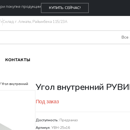
ри покупке продукции
КУПИТЬ СЕЙЧАС!
Т»
Склад: г. Алматы, Райымбека 115/23A
Все
КОНТАКТЫ
Угол внутренний РУВ
/ Угол внутренний
Под заказ
Доступность:
Предзаказ
Артикул:
УВН-25х16